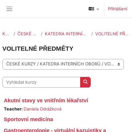
Přejít k hlavnímu obsahu
Přihlášení
Boční panel
Kurzy
ČESKÉ KURZY
KATEDRA INTERNÍCH OBORŮ
VOLITELNÉ PŘEDMĚTY
VOLITELNÉ PŘEDMĚTY
Kategorie kurzů
Vyhledat kurzy
Vyhledat kurzy
Akutní stavy ve vnitřním lékařství
Teacher:
Daniela Odrážková
Sportovní medicína
Gastroenterologie - virtuální kazuistiky a